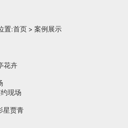
位置:
首页
>
案例展示
兰亭花卉
场
签约现场
影星贾青