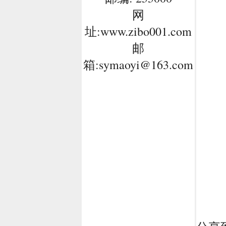
网
址:
www.zibo001.com
邮
箱:
symaoyi@163.com