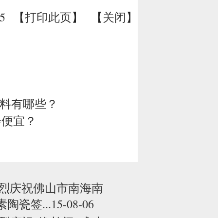
15 【
打印此页
】 【
关闭
】
资料有哪些？
会便宜？
烈庆祝佛山市南海南
素陶瓷签...15-08-06